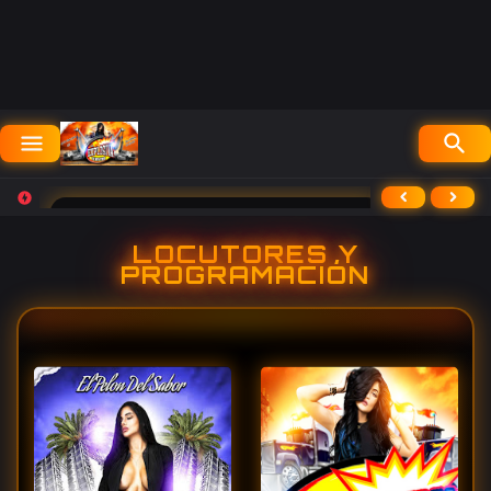
RADIO LA EXPLOSIVA DE NEW YORK
⟨
⟩
G
LOCUTORES Y
PROGRAMACIÓN