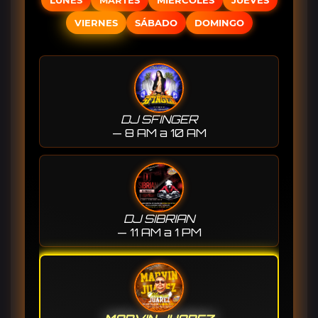
LUNES
MARTES
MIÉRCOLES
JUEVES
VIERNES
SÁBADO
DOMINGO
DJ SFINGER
— 8 AM a 10 AM
DJ SIBRIAN
— 11 AM a 1 PM