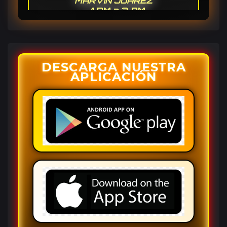
MARVIN JUAREZ
— 1 PM a 3 PM
EN VIVO 🔴
DESCARGA NUESTRA
APLICACIÓN
BELL LA RANCHERITA
— 3 PM a 5 PM
ANA TUÑON
— 5 PM a 7 PM
DJ CHARLY