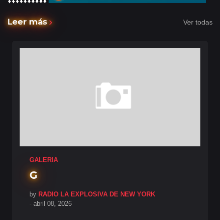
⬇️⬇️⬇️⬇️⬇️⬇️⬇️⬇️⬇️⬇️
Leer más
Ver todas
GALERIA
G
by
RADIO LA EXPLOSIVA DE NEW YORK
-
abril 08, 2026