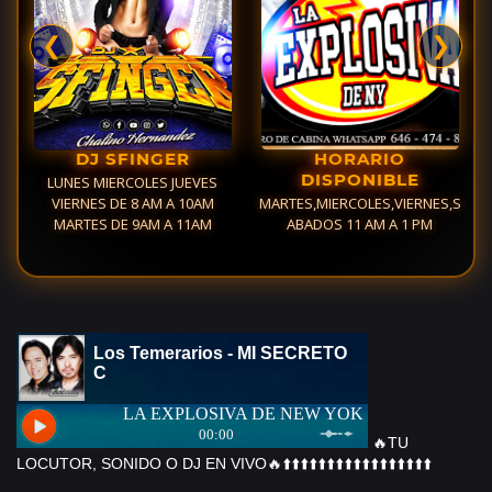
❮
❯
DJ SFINGER
HORARIO
DISPONIBLE
LUNES MIERCOLES JUEVES
M
VIERNES DE 8 AM A 10AM
MARTES,MIERCOLES,VIERNES,S
MARTES DE 9AM A 11AM
ABADOS 11 AM A 1 PM
LUNES
🔥TU
LOCUTOR, SONIDO O DJ EN VIVO🔥⬆️⬆️⬆️⬆️⬆️⬆️⬆️⬆️⬆️⬆️⬆️⬆️⬆️⬆️⬆️⬆️⬆️