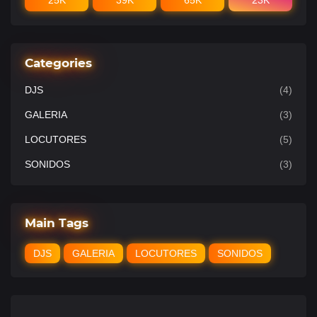
25K
39K
65K
23K
Categories
DJS
(4)
GALERIA
(3)
LOCUTORES
(5)
SONIDOS
(3)
Main Tags
DJS
GALERIA
LOCUTORES
SONIDOS