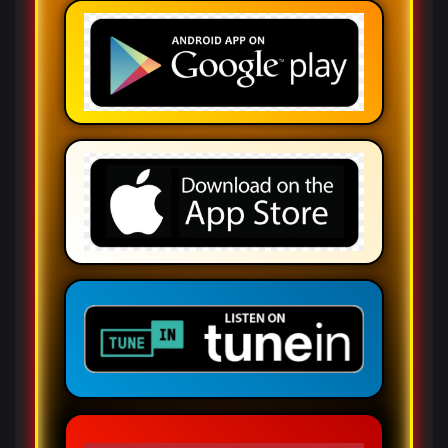
— 3 PM a 5 PM
ANA TUÑON
— 5 PM a 7 PM
DJ CHARLY
— 7 PM a 9 PM