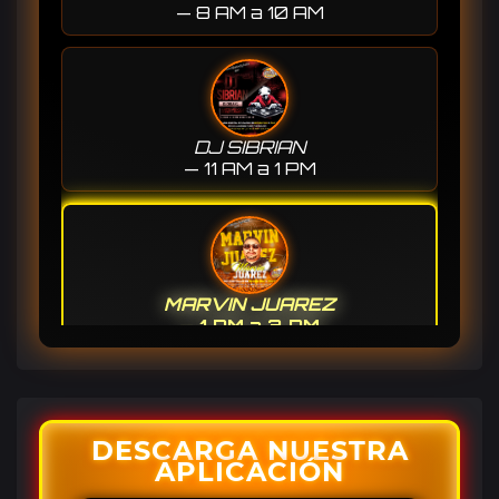
— 8 AM a 10 AM
DJ SIBRIAN
— 11 AM a 1 PM
MARVIN JUAREZ
— 1 PM a 3 PM
EN VIVO 🔴
DESCARGA NUESTRA
APLICACIÓN
BELL LA RANCHERITA