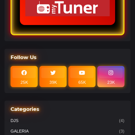
Follow Us
25K
39K
65K
23K
Categories
DJS
(4)
GALERIA
(3)